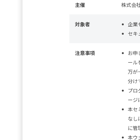
主催
株式会
対象者
企業
セキ
注意事項
お申
ール
万が
分け
プロ
ージ
本セ
なし
に管
本ウ