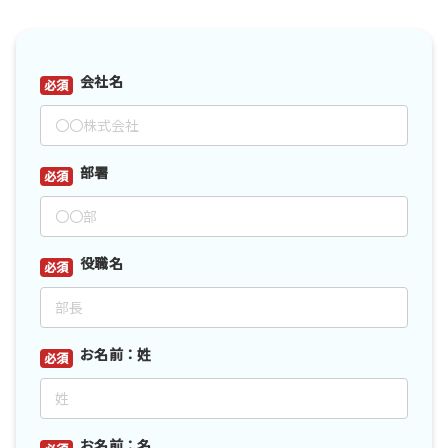
会社名
*
部署
*
役職名
*
お名前：姓
*
お名前：名
*