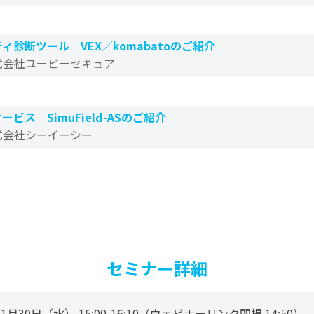
診断ツール VEX／komabatoのご紹介
式会社ユービーセキュア
ービス SimuField-ASのご紹介
式会社シーイーシー
セミナー詳細
1月30日（水） 15:00-16:10
（ウェビナーリンク開場 14:50）