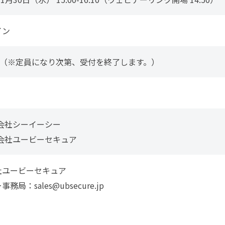
イン
 （※定員になり次第、受付を終了します。）
会社シーイーシー
会社ユービーセキュア
社ユービーセキュア
ー事務局：
sales@ubsecure.jp