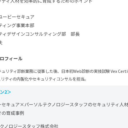
リティ人材を効率的に育成するためのポイント
ユービーセキュア
ティング事業本部
ティデザインコンサルティング部 部長
夫
ロフィール
ュリティ診断業務に従事した後、日本初Web診断の実技試験 Vex Certifica
ュリティの内製化やセキュリティコンサルを担当。
ン2＞
ーセキュア×パーソルテクノロジースタッフのセキュリティ人
での育成事例
クノロジースタッフ株式会社