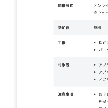
開催形式
オンラ
※ウェビ
参加費
無料
主催
株式
パー
対象者
アプ
アプ
アプ
注意事項
お申
務局 