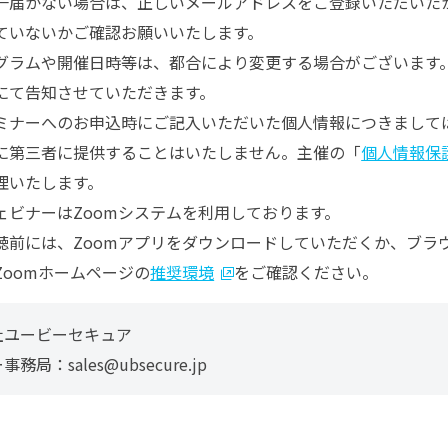
一届かない場合は、正しいメールアドレスをご登録いただいた
ていないかご確認お願いいたします。
グラムや開催日時等は、都合により変更する場合がございます
にて告知させていただきます。
ミナーへのお申込時にご記入いただいた個人情報につきまして
に第三者に提供することはいたしません。主催の「
個人情報保
理いたします。
ェビナーはZoomシステムを利用しております。
聴前には、Zoomアプリをダウンロードしていただくか、ブラ
Zoomホームページの
推奨環境
をご確認ください。
社ユービーセキュア
ー事務局：
sales@ubsecure.jp