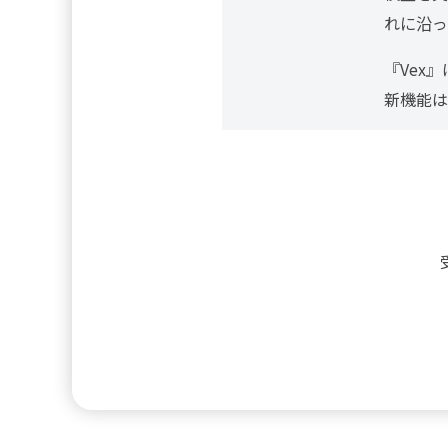
れに沿っ
『Vex
新機能は