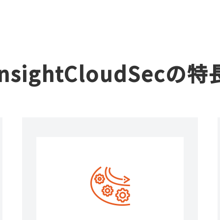
insightCloudSecの特