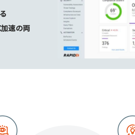
る
X加速の両