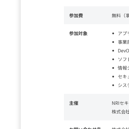
参加費
無料
（
参加対象
アプ
事業
DevO
ソフ
情報
セキ
シス
主催
NRIセ
株式会