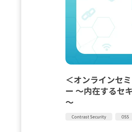
＜オンラインセミ
ー ～内在するセ
～
Contrast Security
OSS