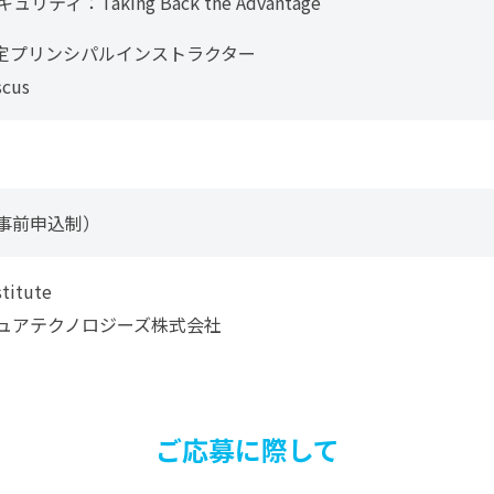
ュリティ：Taking Back the Advantage
認定プリンシパルインストラクター
scus
（事前申込制）
titute
キュアテクノロジーズ株式会社
ご応募に際して