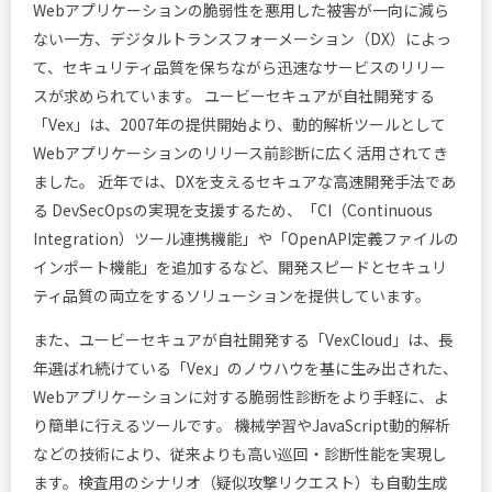
Webアプリケーションの脆弱性を悪用した被害が一向に減ら
ない一方、デジタルトランスフォーメーション（DX）によっ
て、セキュリティ品質を保ちながら迅速なサービスのリリー
スが求められています。 ユービーセキュアが自社開発する
「Vex」は、2007年の提供開始より、動的解析ツールとして
Webアプリケーションのリリース前診断に広く活用されてき
ました。 近年では、DXを支えるセキュアな高速開発手法であ
る DevSecOpsの実現を支援するため、「CI（Continuous
Integration）ツール連携機能」や「OpenAPI定義ファイルの
インポート機能」を追加するなど、開発スピードとセキュリ
ティ品質の両立をするソリューションを提供しています。
また、ユービーセキュアが自社開発する「VexCloud」は、長
年選ばれ続けている「Vex」のノウハウを基に生み出された、
Webアプリケーションに対する脆弱性診断をより手軽に、よ
り簡単に行えるツールです。 機械学習やJavaScript動的解析
などの技術により、従来よりも高い巡回・診断性能を実現し
ます。検査用のシナリオ（疑似攻撃リクエスト）も自動生成