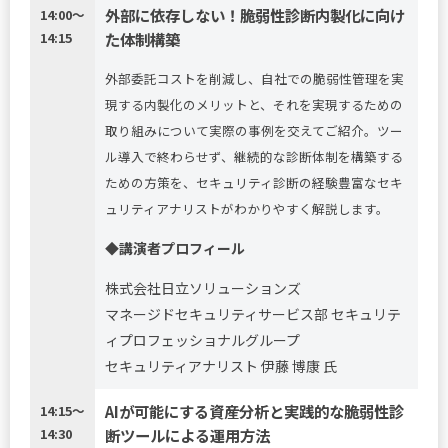
外部に依存しない！脆弱性診断内製化に向け
14:00～
14:15
た体制構築
外部委託コストを削減し、自社での脆弱性管理を実
現する内製化のメリットと、それを実現するための
取り組みについて実際の事例を交えてご紹介。ツー
ル導入で終わらせず、継続的な診断体制を構築する
ための方策を、セキュリティ診断の経験豊富なセキ
ュリティアナリストがわかりやすく解説します。
◆講演者プロフィール
株式会社日立ソリューションズ
マネージドセキュリティサービス部 セキュリテ
ィプロフェッショナルグループ
セキュリティアナリスト 伊藤 博康 氏
AIが可能にする資産分析と実践的な脆弱性診
14:15～
14:30
断ツールによる運用方法