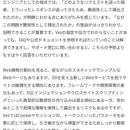
エンジニアとしての視点では、「どのようなリクエストを送った結
果、どういったレスポンスが返ってきたため、脆弱性として検出さ
れたのか」が明瞭にわかる点にありがたみを感じています。「なぜ
この問題が脆弱性として検出されたか」の理由がはっきりわかり、
説明できることが重要です。Vexの設定や出力でわからないことがあ
っても、FAQや公式ドキュメントを参照すればたいていのことは解
決できますし、サポート窓口に問い合わせると、こちらの予想より
もすばやく回答をいただけています。
Web開発の動向を見ると、昔ながらのスタティックでシンプルな
Webページもありますが、DXを支える新しいWebサービスを担うサ
イトは複雑化する傾向にあります。フレームワークや開発環境の進
化もあって、SQLインジェクションやクロスサイトスクリプティン
グといった典型的な脆弱性の作り込みは減る傾向にある一方、思わ
ぬところで危険な情報を保持して露出するリスクもあるのですが、
VexではCookieやセッションID、トークンといったパラメータを必
要に応じて保持し、引き継ぎながら検査ができるためしっかり脆弱