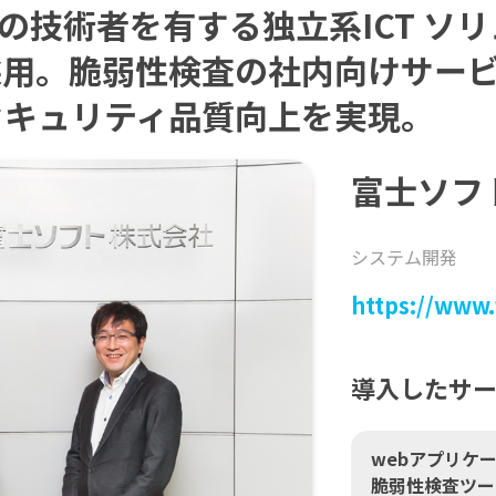
人の技術者を有する独立系ICT ソ
を採用。脆弱性検査の社内向けサー
セキュリティ品質向上を実現。
富士ソフ
システム開発
https://www.f
導入したサ
webアプリケ
脆弱性検査ツー