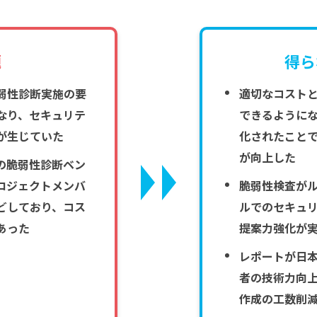
題
得ら
弱性診断実施の要
適切なコスト
なり、セキュリテ
できるように
が生じていた
化されたこと
が向上した
の脆弱性診断ベン
ロジェクトメンバ
脆弱性検査が
どしており、コス
ルでのセキュ
あった
提案力強化が
レポートが日
者の技術力向
作成の工数削