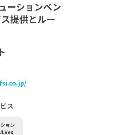
リューションベン
ビス提供とルー
ト
si.co.jp/
ービス
ーション
ルVex