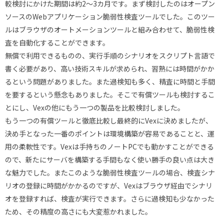
較検討にかけた期間は約2～3カ月です。まず検討したのはオープン
ソースのWebアプリケーション脆弱性検査ツールでした。このツー
ルはブラウザのオートメーションツールと組み合わせて、脆弱性検
査を自動化することができます。
無償で利用できるものの、実行手順のシナリオをスクリプト言語で
書く必要があり、高い技術スキルが求められ、習熟には時間がかか
るという問題がありました。また過検知も多く、精査に時間と手間
を要するという懸念もありました。そこで有償ツールも検討するこ
とにし、Vexの他にもう一つの製品を比較検討しました。
もう一つの有償ツールと徹底比較し最終的にVexに決めましたが、
決め手となった一番のポイントは環境構築が容易であることと、運
用の柔軟性です。Vexは手持ちのノートPCでも動かすことができる
ので、新たにサーバを構築する手間もなく使い勝手の良い点は大き
な魅力でした。またこのような脆弱性検査ツールの場合、検査シナ
リオの登録に時間がかかるのですが、Vexはブラウザ経由でシナリ
オを登録すれば、検査が実行できます。さらに過検知も少なかった
ため、その精度の高さにも大変惹かれました。